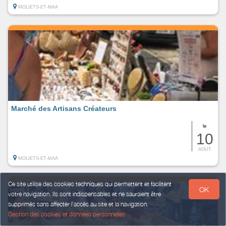
MOLIETS-ET-MAA
Marché des Artisans Créateurs
le
10
AOUT
MOLIETS-ET-MAA
Ce site utilise des cookies techniques qui permettent et facilitent
OK
votre navigation. Ils sont indispensables et ne sauraient être
supprimés sans affecter l’accès au site et la navigation.
Gestion des cookies et données personnelles