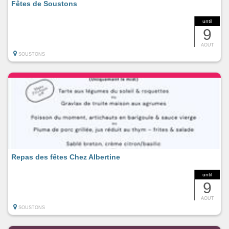
Fêtes de Soustons
until
9
AOUT
SOUSTONS
Repas des fêtes Chez Albertine
until
9
AOUT
SOUSTONS