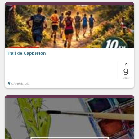
Trail de Capbreton
le
9
AOUT
CAPBRETON