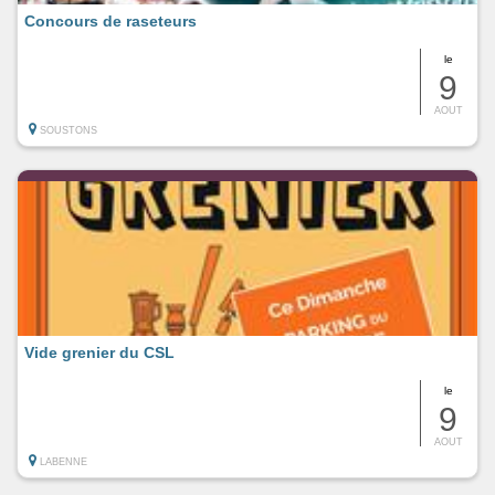
Concours de raseteurs
le
9
AOUT
SOUSTONS
Vide grenier du CSL
le
9
AOUT
LABENNE