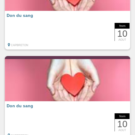
Don du sang
from
10
AOUT
CAPBRETON
Don du sang
from
10
AOUT