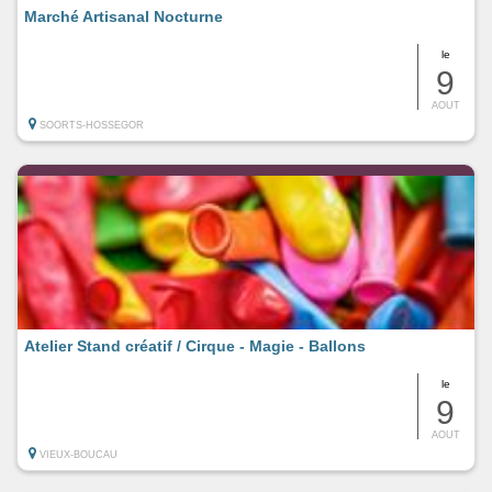
Marché Artisanal Nocturne
le
9
AOUT
SOORTS-HOSSEGOR
Atelier Stand créatif / Cirque - Magie - Ballons
le
9
AOUT
VIEUX-BOUCAU