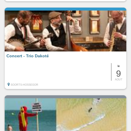
Concert - Trio Dakoté
le
9
AOUT
SOORTS-HOSSEGOR