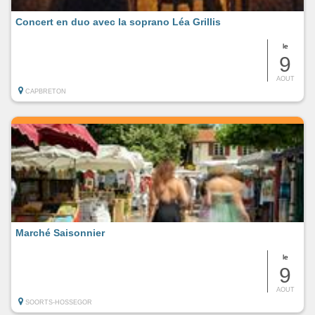
Concert en duo avec la soprano Léa Grillis
le
9
AOUT
CAPBRETON
Marché Saisonnier
le
9
AOUT
SOORTS-HOSSEGOR