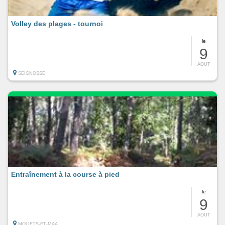
Volley des plages - tournoi
le
9
AOUT
SEIGNOSSE
Entraînement à la course à pied
le
9
AOUT
MOLIETS-ET-MAA