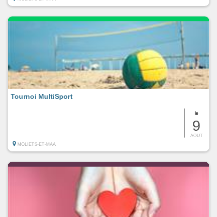
Tournoi MultiSport
le
9
AOUT
MOLIETS-ET-MAA