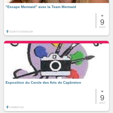
"Escape Mermaid" avec la Team Mermaid
le
9
AOUT
SOORTS-HOSSEGOR
Exposition du Cercle des Arts de Capbreton
le
9
AOUT
CAPBRETON