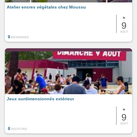
Atelier encres végétales chez Moussu
le
9
AOUT
MESSANGES
Jeux surdimensionnés extérieur
le
9
AOUT
SOUSTONS