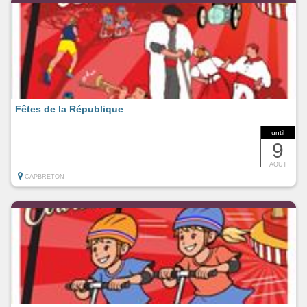
Fêtes de la République
until
9
AOUT
CAPBRETON