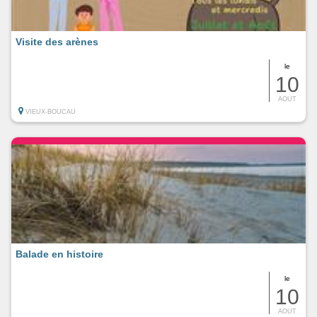
Visite des arènes
le
10
AOUT
VIEUX-BOUCAU
Balade en histoire
le
10
AOUT