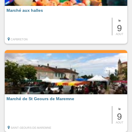
Marché aux halles
le
9
AOUT
CAPBRETON
Marché de St Geours de Maremne
le
9
AOUT
SAINT-GEOURS-DE-MAREMNE