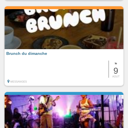
Brunch du dimanche
le
9
AOUT
MESSANGES