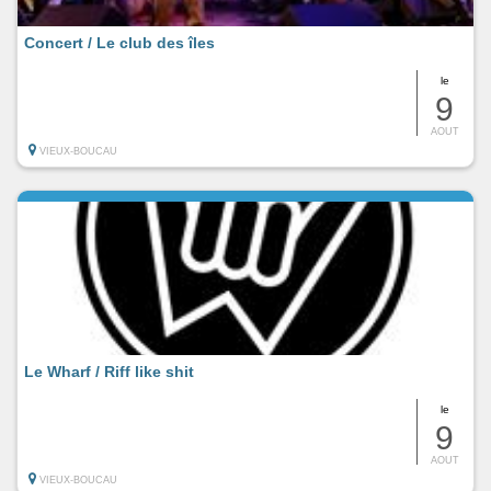
Concert / Le club des îles
le
9
AOUT
VIEUX-BOUCAU
Le Wharf / Riff like shit
le
9
AOUT
VIEUX-BOUCAU