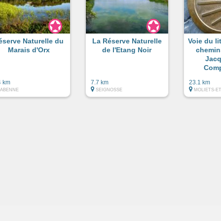
éserve Naturelle du
La Réserve Naturelle
Voie du li
Marais d'Orx
de l'Etang Noir
chemin
Jacq
Comp
4 km
7.7 km
23.1 km
LABENNE
SEIGNOSSE
MOLIETS-E