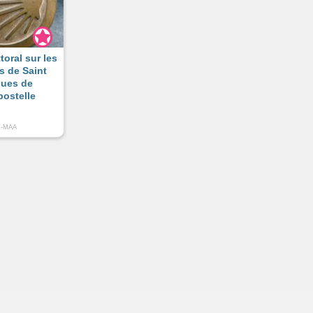
ttoral sur les
s de Saint
ues de
ostelle
T-MAA