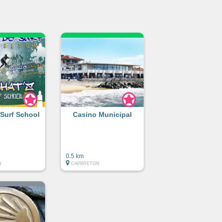
 Surf School
Casino Municipal
0.5 km
N
CAPBRETON