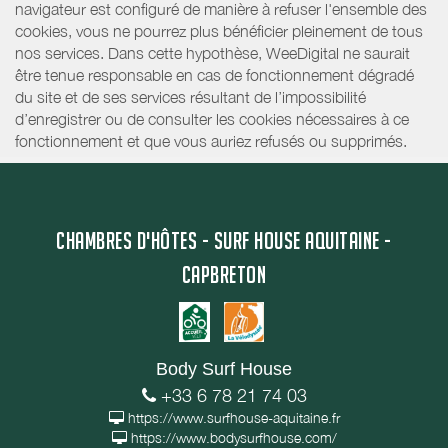
navigateur est configuré de manière à refuser l'ensemble des
cookies, vous ne pourrez plus bénéficier pleinement de tous
nos services. Dans cette hypothèse, WeeDigital ne saurait
être tenue responsable en cas de fonctionnement dégradé
du site et de ses services résultant de l’impossibilité
d’enregistrer ou de consulter les cookies nécessaires à ce
fonctionnement et que vous auriez refusés ou supprimés.
CHAMBRES D'HÔTES - SURF HOUSE AQUITAINE -
CAPBRETON
Body Surf House
+33 6 78 21 74 03
https://www.surfhouse-aquitaine.fr
https://www.bodysurfhouse.com/